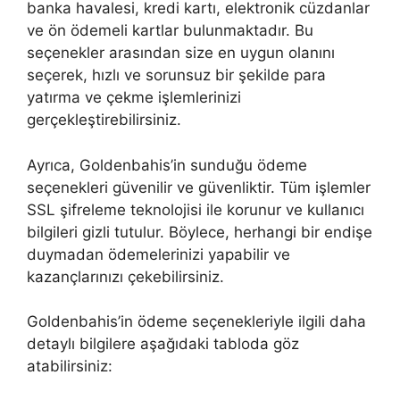
banka havalesi, kredi kartı, elektronik cüzdanlar
ve ön ödemeli kartlar bulunmaktadır. Bu
seçenekler arasından size en uygun olanını
seçerek, hızlı ve sorunsuz bir şekilde para
yatırma ve çekme işlemlerinizi
gerçekleştirebilirsiniz.
Ayrıca, Goldenbahis’in sunduğu ödeme
seçenekleri güvenilir ve güvenliktir. Tüm işlemler
SSL şifreleme teknolojisi ile korunur ve kullanıcı
bilgileri gizli tutulur. Böylece, herhangi bir endişe
duymadan ödemelerinizi yapabilir ve
kazançlarınızı çekebilirsiniz.
Goldenbahis’in ödeme seçenekleriyle ilgili daha
detaylı bilgilere aşağıdaki tabloda göz
atabilirsiniz: