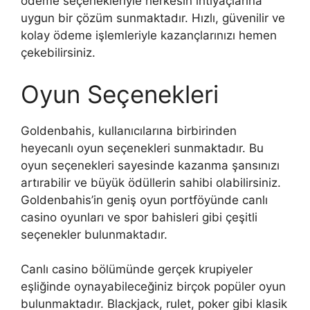
ödeme seçenekleriyle herkesin ihtiyaçlarına
uygun bir çözüm sunmaktadır. Hızlı, güvenilir ve
kolay ödeme işlemleriyle kazançlarınızı hemen
çekebilirsiniz.
Oyun Seçenekleri
Goldenbahis, kullanıcılarına birbirinden
heyecanlı oyun seçenekleri sunmaktadır. Bu
oyun seçenekleri sayesinde kazanma şansınızı
artırabilir ve büyük ödüllerin sahibi olabilirsiniz.
Goldenbahis’in geniş oyun portföyünde canlı
casino oyunları ve spor bahisleri gibi çeşitli
seçenekler bulunmaktadır.
Canlı casino bölümünde gerçek krupiyeler
eşliğinde oynayabileceğiniz birçok popüler oyun
bulunmaktadır. Blackjack, rulet, poker gibi klasik