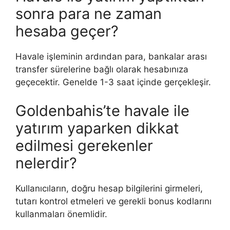
sonra para ne zaman
hesaba geçer?
Havale işleminin ardından para, bankalar arası
transfer sürelerine bağlı olarak hesabınıza
geçecektir. Genelde 1-3 saat içinde gerçekleşir.
Goldenbahis’te havale ile
yatırım yaparken dikkat
edilmesi gerekenler
nelerdir?
Kullanıcıların, doğru hesap bilgilerini girmeleri,
tutarı kontrol etmeleri ve gerekli bonus kodlarını
kullanmaları önemlidir.