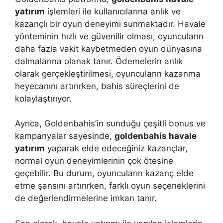
yatırım
işlemleri ile kullanıcılarına anlık ve
kazançlı bir oyun deneyimi sunmaktadır. Havale
yönteminin hızlı ve güvenilir olması, oyuncuların
daha fazla vakit kaybetmeden oyun dünyasına
dalmalarına olanak tanır. Ödemelerin anlık
olarak gerçekleştirilmesi, oyuncuların kazanma
heyecanını artırırken, bahis süreçlerini de
kolaylaştırıyor.
Ayrıca, Goldenbahis’in sunduğu çeşitli bonus ve
kampanyalar sayesinde,
goldenbahis havale
yatırım
yaparak elde edeceğiniz kazançlar,
normal oyun deneyimlerinin çok ötesine
geçebilir. Bu durum, oyuncuların kazanç elde
etme şansını artırırken, farklı oyun seçeneklerini
de değerlendirmelerine imkan tanır.