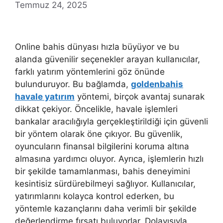
Temmuz 24, 2025
Online bahis dünyası hızla büyüyor ve bu
alanda güvenilir seçenekler arayan kullanıcılar,
farklı yatırım yöntemlerini göz önünde
bulunduruyor. Bu bağlamda,
goldenbahis
havale yatırım
yöntemi, birçok avantaj sunarak
dikkat çekiyor. Öncelikle, havale işlemleri
bankalar aracılığıyla gerçekleştirildiği için güvenli
bir yöntem olarak öne çıkıyor. Bu güvenlik,
oyuncuların finansal bilgilerini koruma altına
almasına yardımcı oluyor. Ayrıca, işlemlerin hızlı
bir şekilde tamamlanması, bahis deneyimini
kesintisiz sürdürebilmeyi sağlıyor. Kullanıcılar,
yatırımlarını kolayca kontrol ederken, bu
yöntemle kazançlarını daha verimli bir şekilde
değerlendirme fırsatı buluyorlar. Dolayısıyla,