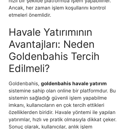
hızlı bir şekilde platformda işlem yapabilirler.
Ancak, her zaman işlem koşullarını kontrol
etmeleri önemlidir.
Havale Yatırımının
Avantajları: Neden
Goldenbahis Tercih
Edilmeli?
Goldenbahis,
goldenbahis havale yatırım
sistemine sahip olan online bir platformdur. Bu
sistemin sağladığı güvenli işlem yapabilme
imkanı, kullanıcıların en çok tercih ettikleri
özelliklerden biridir. Havale yöntemi ile yapılan
yatırımlar, hızlı ve pratik olmasıyla dikkat çeker.
Sonuç olarak, kullanıcılar, anlık işlem