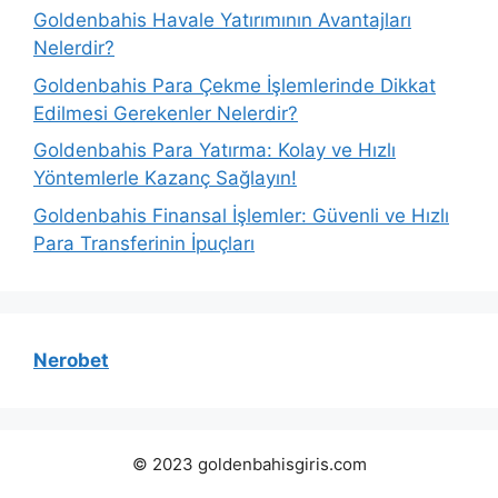
Goldenbahis Havale Yatırımının Avantajları
Nelerdir?
Goldenbahis Para Çekme İşlemlerinde Dikkat
Edilmesi Gerekenler Nelerdir?
Goldenbahis Para Yatırma: Kolay ve Hızlı
Yöntemlerle Kazanç Sağlayın!
Goldenbahis Finansal İşlemler: Güvenli ve Hızlı
Para Transferinin İpuçları
Nerobet
© 2023 goldenbahisgiris.com