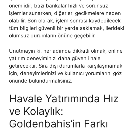
önemlidir; bazı bankalar hızlı ve sorunsuz
işlemler sunarken, diğerleri gecikmelere neden
olabilir. Son olarak, işlem sonrası kaydedilecek
tüm bilgileri güvenli bir yerde saklamak, ilerideki
olumsuz durumların önüne geçebilir.
Unutmayın ki, her adımda dikkatli olmak, online
yatırım deneyiminizi daha güvenli hale
getirecektir. Sıra dışı durumlarla karşılaşmamak
için, deneyimlerinizi ve kullanıcı yorumlarını göz
önünde bulundurmalısınız.
Havale Yatırımında Hız
ve Kolaylık:
Goldenbahis’in Farkı