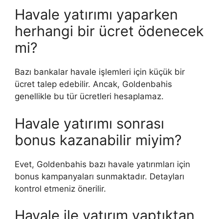
Havale yatırımı yaparken
herhangi bir ücret ödenecek
mi?
Bazı bankalar havale işlemleri için küçük bir
ücret talep edebilir. Ancak, Goldenbahis
genellikle bu tür ücretleri hesaplamaz.
Havale yatırımı sonrası
bonus kazanabilir miyim?
Evet, Goldenbahis bazı havale yatırımları için
bonus kampanyaları sunmaktadır. Detayları
kontrol etmeniz önerilir.
Havale ile yatırım yaptıktan