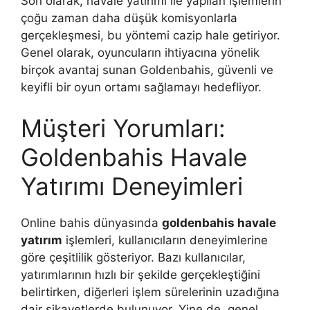
Son olarak, havale yatırımı ile yapılan işlemlerin
çoğu zaman daha düşük komisyonlarla
gerçekleşmesi, bu yöntemi cazip hale getiriyor.
Genel olarak, oyuncuların ihtiyacına yönelik
birçok avantaj sunan Goldenbahis, güvenli ve
keyifli bir oyun ortamı sağlamayı hedefliyor.
Müşteri Yorumları:
Goldenbahis Havale
Yatırımı Deneyimleri
Online bahis dünyasında
goldenbahis havale
yatırım
işlemleri, kullanıcıların deneyimlerine
göre çeşitlilik gösteriyor. Bazı kullanıcılar,
yatırımlarının hızlı bir şekilde gerçekleştiğini
belirtirken, diğerleri işlem sürelerinin uzadığına
dair şikayetlerde bulunuyor. Yine de, genel