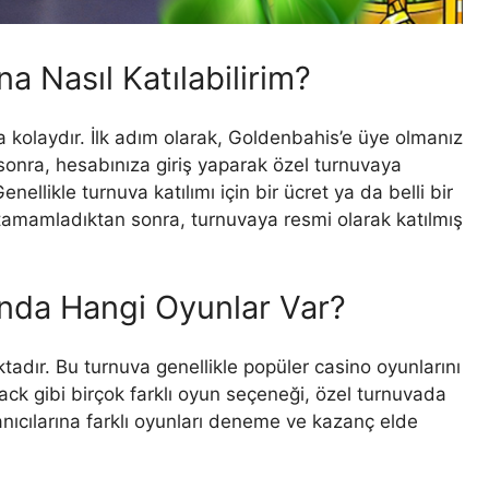
 Nasıl Katılabilirim?
 kolaydır. İlk adım olarak, Goldenbahis’e üye olmanız
sonra, hesabınıza giriş yaparak özel turnuvaya
enellikle turnuva katılımı için bir ücret ya da belli bir
tamamladıktan sonra, turnuvaya resmi olarak katılmış
nda Hangi Oyunlar Var?
adır. Bu turnuva genellikle popüler casino oyunlarını
jack gibi birçok farklı oyun seçeneği, özel turnuvada
anıcılarına farklı oyunları deneme ve kazanç elde