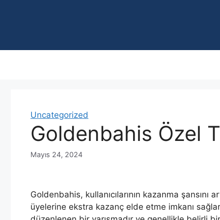
İçeriğe
atla
Uncategorized
Goldenbahis Özel T
Mayıs 24, 2024
Goldenbahis, kullanıcılarının kazanma şansını ar
üyelerine ekstra kazanç elde etme imkanı sağlar
düzenlenen bir yarışmadır ve genellikle belirli bir 