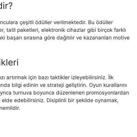
dir?
ulara çeşitli ödüller verilmektedir. Bu ödüller
, tatil paketleri, elektronik cihazlar gibi birçok farklı
ki başarı sırasına göre dağıtılır ve kazananları motive
kleri
rtırmak için bazı taktikler izleyebilirsiniz. İlk
 bilgi edinin ve strateji geliştirin. Oyun kurallarını
Ayrıca turnuva boyunca düzenlenen promosyonlardan
de edebilirsiniz. Disiplinli bir şekilde oynamak,
nemlidir.