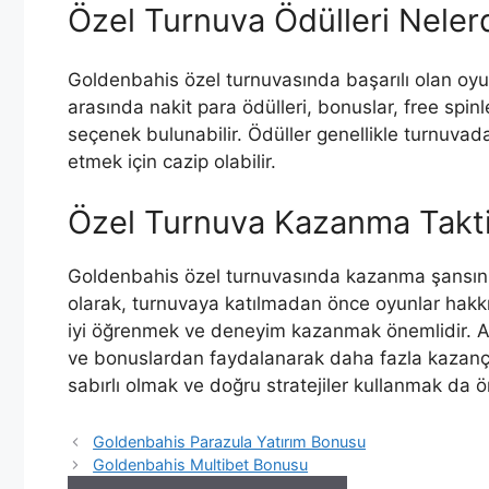
Özel Turnuva Ödülleri Neler
Goldenbahis özel turnuvasında başarılı olan oyunc
arasında nakit para ödülleri, bonuslar, free spinler
seçenek bulunabilir. Ödüller genellikle turnuvada
etmek için cazip olabilir.
Özel Turnuva Kazanma Takti
Goldenbahis özel turnuvasında kazanma şansınızı a
olarak, turnuvaya katılmadan önce oyunlar hakkında
iyi öğrenmek ve deneyim kazanmak önemlidir. 
ve bonuslardan faydalanarak daha fazla kazanç el
sabırlı olmak ve doğru stratejiler kullanmak da ö
Goldenbahis Parazula Yatırım Bonusu
Goldenbahis Multibet Bonusu