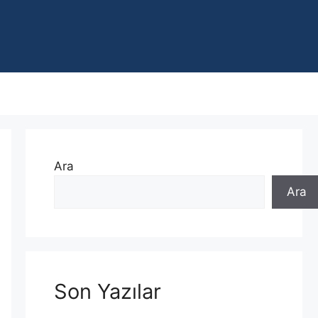
Ara
Ara
Son Yazılar