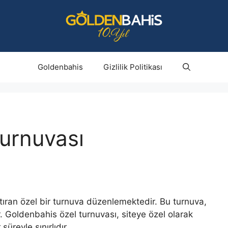
Goldenbahis
Gizlilik Politikası
urnuvası
tıran özel bir turnuva düzenlemektedir. Bu turnuva,
. Goldenbahis özel turnuvası, siteye özel olarak
süreyle sınırlıdır.