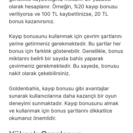
olarak hesaplanır. Örneğin, %20 kayıp bonusu
veriliyorsa ve 100 TL kaybettinizse, 20 TL
bonus kazanırsınız.
Kayıp bonusunu kullanmak için çevrim şartlarını
yerine getirmeniz gerekmektedir. Bu şartlar her
bonus için farklılık gösterebilir. Genellikle, bonus
miktarını belirli bir sayıda bahis yaparak
çevirmeniz gerekmektedir. Bu sayede, bonusu
nakit olarak çekebilirsiniz.
Goldenbahis, kayıp bonusu gibi avantajlar
sunarak kullanıcılarına daha kazançlı bir oyun
deneyimi sunmaktadır. Kayıp bonusunu almak
ve kullanmak için bonus şartlarını dikkatlice
okumanız önemlidir.