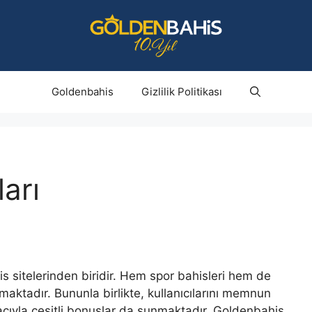
Goldenbahis
Gizlilik Politikası
arı
is sitelerinden biridir. Hem spor bahisleri hem de
maktadır. Bununla birlikte, kullanıcılarını memnun
cıyla çeşitli bonuslar da sunmaktadır. Goldenbahis