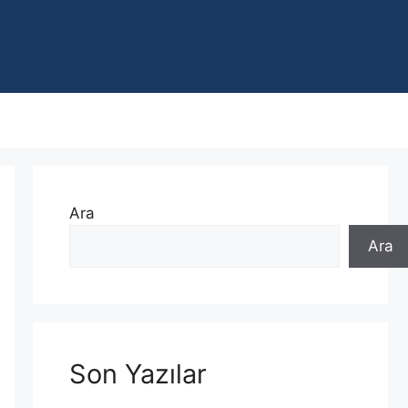
Ara
Ara
Son Yazılar