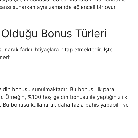
şansı sunarken aynı zamanda eğlenceli bir oyun
Olduğu Bonus Türleri
sunarak farklı ihtiyaçlara hitap etmektedir. İşte
leri:
eldin bonusu sunulmaktadır. Bu bonus, ilk para
r. Örneğin, %100 hoş geldin bonusu ile yaptığınız ilk
iz. Bu bonusu kullanarak daha fazla bahis yapabilir ve